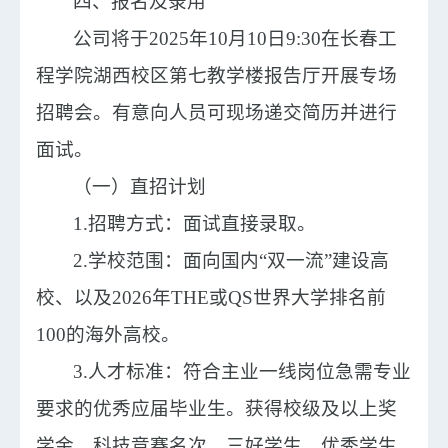
四、
报名及录用
公司将于
2025年
10
月
10
日
9
:
3
0在
长春工
程学院湖西校区第七教学楼报告厅
开展专场
招聘会。有意向人员可现场递交简历并进行
面试。
（一）直招计划
1.招聘方式：面试直接录取。
2.学校范围：面向国内“双一流”建设高
校、以及2026年THE或QS世界大学排名前
100的海外高校。
3.人才标准：符合主业一线岗位急需专业
要求的优秀应届毕业生。获得校级及以上奖
学金、科技竞赛名次，三好学生、优秀学生