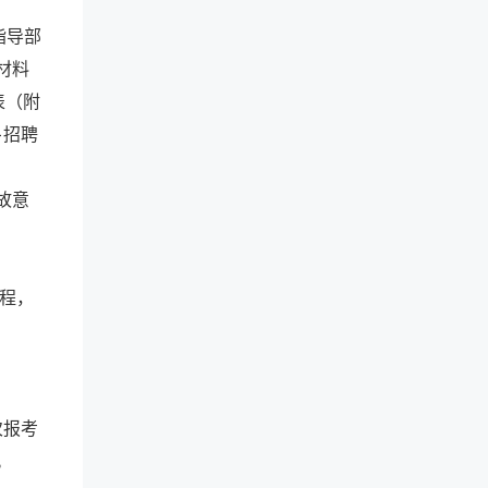
指导部
材料
表（附
+招聘
故意
程，
次报考
。