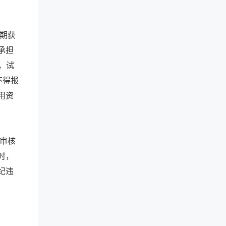
期获
承担
，试
不得报
用资
审核
时，
纪违