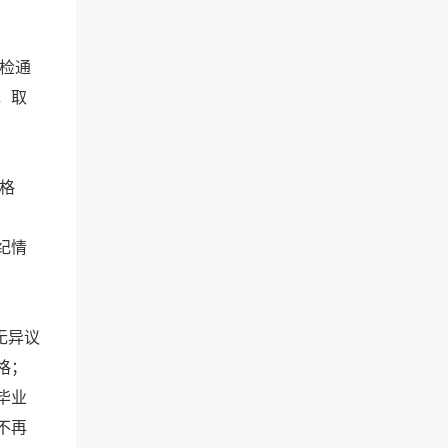
检通
，取
格
纪情
无异议
格；
毕业
不再