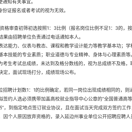
便通知有关事宜。
身份证报名或者考试的视为无效。
格审查初筛初选按照1：3比例（报名岗位比例不足1：3的，
结果由招聘单位负责通过电话通知本人。
表达能力、仪表与教态、课程和教学设计能力等教学基本功；学
基本技能的专业素质；职业道德与专业精神、身体与心理素质等
即为考生考试总成绩，未达到及格分数线的，视为总成绩不及格，
决定，面试现场打分，成绩现场公布。
招聘计划数1：1的比例确定，若同一岗位出现成绩相同的，则
拟签约人选必须携带加盖高校就业指导中心公章的“全国普通高
书”，到指定地点签订就业协议，且在面试当天完成双方签约工作
，因个人原因放弃资格的，录入延边州事业单位公开招聘应聘人