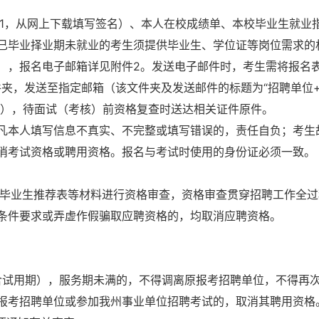
，从网上下载填写签名）、本人在校成绩单、本校毕业生就业
已毕业择业期未就业的考生须提供毕业生、学位证等岗位需求的
式），报名电子邮箱详见附件2。发送电子邮件时，考生需将报名
件夹，发送至指定邮箱（该文件夹及发送邮件的标题为“招聘单位
三），待面试（考核）前资格复查时送达相关证件原件。
凡本人填写信息不真实、不完整或填写错误的，责任自负；考生
消考试资格或聘用资格。报名与考试时使用的身份证必须一致。
毕业生推荐表等材料进行资格审查，资格审查贯穿招聘工作全过
条件要求或弄虚作假骗取应聘资格的，均取消应聘资格。
（含试用期），服务期未满的，不得调离原报考招聘单位，不得再
报考招聘单位或参加我州事业单位招聘考试的，取消其聘用资格