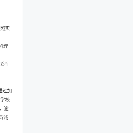
按照实
科理
。
取消
通过加
等学校
，逾
员诚